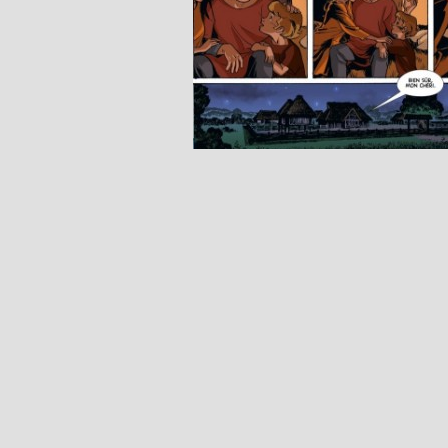
Pour la première fois, cinquante et un ans après la cré
voit les parents d'Alix : le chef Astorix et son épouse
la pl. 10).